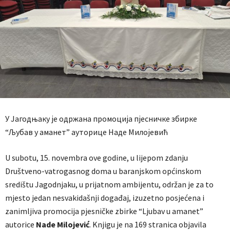
У Јагодњаку је одржана промоција пјесничке збирке
“Љубав у аманет” ауторице Наде Милојевић
U subotu, 15. novembra ove godine, u lijepom zdanju
Društveno-vatrogasnog doma u baranjskom općinskom
središtu Jagodnjaku, u prijatnom ambijentu, održan je za to
mjesto jedan nesvakidašnji događaj, izuzetno posjećena i
zanimljiva promocija pjesničke zbirke “Ljubav u amanet”
autorice
Nade
Milojević
. Knjigu je na 169 stranica objavila