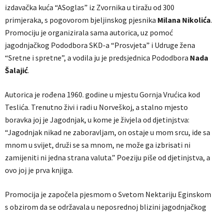
izdavačka kuća “ASoglas” iz Zvornika u tiražu od 300
primjeraka, s pogovorom bjeljinskog pjesnika
Milana
Nikolića
.
Promociju je organizirala sama autorica, uz pomoć
jagodnjačkog Pododbora SKD-a “Prosvjeta” i Udruge žena
“Sretne i spretne”, a vodila ju je predsjednica Pododbora
Nada
Šalajić
.
Autorica je rođena 1960. godine u mjestu Gornja Vrućica kod
Teslića. Trenutno živi i radi u Norveškoj, a stalno mjesto
boravka joj je Jagodnjak, u kome je živjela od djetinjstva:
“Jagodnjak nikad ne zaboravljam, on ostaje u mom srcu, ide sa
mnom u svijet, druži se sa mnom, ne može ga izbrisati ni
zamijeniti ni jedna strana valuta.” Poeziju piše od djetinjstva, a
ovo joj je prva knjiga.
Promocija je započela pjesmom o Svetom Nektariju Eginskom
s obzirom da se održavala u neposrednoj blizini jagodnjačkog