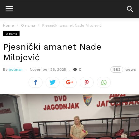
Home
O nama
Pjesnički amanet Nade Milojević
O nama
Pjesnički amanet Nade
Milojević
By
bolman
November 26, 2025
0
882
views