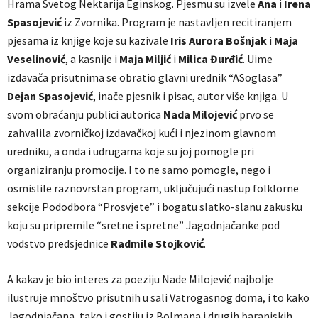
Hrama Svetog Nektarija Eginskog. Pjesmu su izvele
Ana
i
Irena
Spasojević
iz Zvornika. Program je nastavljen recitiranjem
pjesama iz knjige koje su kazivale
Iris
Aurora
Bošnjak
i
Maja
Veselinović
, a kasnije i
Maja
Miljić
i
Milica
Đurđić
. Uime
izdavača prisutnima se obratio glavni urednik “ASoglasa”
Dejan
Spasojević
, inače pjesnik i pisac, autor više knjiga. U
svom obraćanju publici autorica
Nada
Milojević
prvo se
zahvalila zvorničkoj izdavačkoj kući i njezinom glavnom
uredniku, a onda i udrugama koje su joj pomogle pri
organiziranju promocije. I to ne samo pomogle, nego i
osmislile raznovrstan program, uključujući nastup folklorne
sekcije Pododbora “Prosvjete” i bogatu slatko-slanu zakusku
koju su pripremile “sretne i spretne” Jagodnjačanke pod
vodstvo predsjednice
Radmile
Stojković
.
A kakav je bio interes za poeziju Nade Milojević najbolje
ilustruje mnoštvo prisutnih u sali Vatrogasnog doma, i to kako
Jagodnjačana, tako i gostiju iz Bolmana i drugih baranjskih