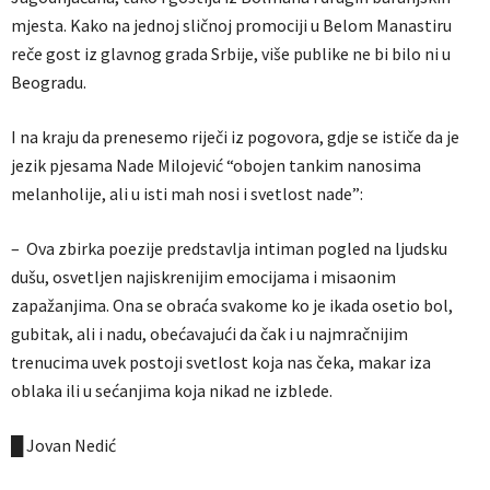
mjesta. Kako na jednoj sličnoj promociji u Belom Manastiru
reče gost iz glavnog grada Srbije, više publike ne bi bilo ni u
Beogradu.
I na kraju da prenesemo riječi iz pogovora, gdje se ističe da je
jezik pjesama Nade Milojević “obojen tankim nanosima
melanholije, ali u isti mah nosi i svetlost nade”:
– Ova zbirka poezije predstavlja intiman pogled na ljudsku
dušu, osvetljen najiskrenijim emocijama i misaonim
zapažanjima. Ona se obraća svakome ko je ikada osetio bol,
gubitak, ali i nadu, obećavajući da čak i u najmračnijim
trenucima uvek postoji svetlost koja nas čeka, makar iza
oblaka ili u sećanjima koja nikad ne izblede.
█ Jovan Nedić