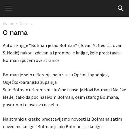
Home
O nama
O nama
Autori knjige “Bolman je bio Bolman” (Jovan M. Nedić, Jovan
S. Nedić) nakon izdavanja i promocije knjige, žele predstaviti
Bolman i putem ove stranice.
Bolman je selo u Baranji, nalazi se u Općini Jagodnjak,
Osječko-baranjska županija.
Selo Bolman u širem smislu čine i naselja Novi Bolman i Majške
Međe, tako da pod nazivom Bolman, osim starog Bolmana,
govorimo i o ova dva naselja.
Na stranici ukratko predstavljamo novosti iz Bolmana zatim
navedenu knjigu “Bolman je bio Bolman” te knjigu