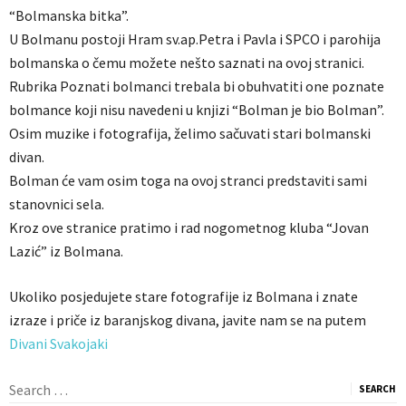
“Bolmanska bitka”.
U Bolmanu postoji Hram sv.ap.Petra i Pavla i SPCO i parohija
bolmanska o čemu možete nešto saznati na ovoj stranici.
Rubrika Poznati bolmanci trebala bi obuhvatiti one poznate
bolmance koji nisu navedeni u knjizi “Bolman je bio Bolman”.
Osim muzike i fotografija, želimo sačuvati stari bolmanski
divan.
Bolman će vam osim toga na ovoj stranci predstaviti sami
stanovnici sela.
Kroz ove stranice pratimo i rad nogometnog kluba “Jovan
Lazić” iz Bolmana.
Ukoliko posjedujete stare fotografije iz Bolmana i znate
izraze i priče iz baranjskog divana, javite nam se na putem
Divani Svakojaki
Search