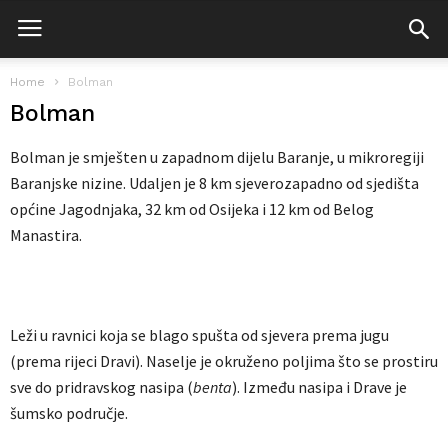
Home
Bolman
Bolman
Bolman je smješten u zapadnom dijelu Baranje, u mikroregiji
Baranjske nizine. Udaljen je 8 km sjeverozapadno od sjedišta
općine Jagodnjaka, 32 km od Osijeka i 12 km od Belog
Manastira.
Leži u ravnici koja se blago spušta od sjevera prema jugu
(prema rijeci Dravi). Naselje je okruženo poljima što se prostiru
sve do pridravskog nasipa (
benta
). Između nasipa i Drave je
šumsko područje.