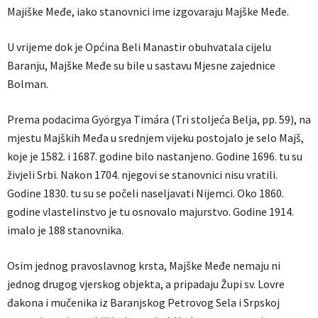
Majiške Međe, iako stanovnici ime izgovaraju Majške Međe.
U vrijeme dok je Općina Beli Manastir obuhvatala cijelu
Baranju, Majške Međe su bile u sastavu Mjesne zajednice
Bolman.
Prema podacima Györgya Timára (Tri stoljeća Belja, pp. 59), na
mjestu Majških Međa u srednjem vijeku postojalo je selo Majš,
koje je 1582. i 1687. godine bilo nastanjeno. Godine 1696. tu su
živjeli Srbi. Nakon 1704. njegovi se stanovnici nisu vratili.
Godine 1830. tu su se počeli naseljavati Nijemci. Oko 1860.
godine vlastelinstvo je tu osnovalo majurstvo. Godine 1914.
imalo je 188 stanovnika.
Osim jednog pravoslavnog krsta, Majške Međe nemaju ni
jednog drugog vjerskog objekta, a pripadaju Župi sv. Lovre
đakona i mučenika iz Baranjskog Petrovog Sela i Srpskoj