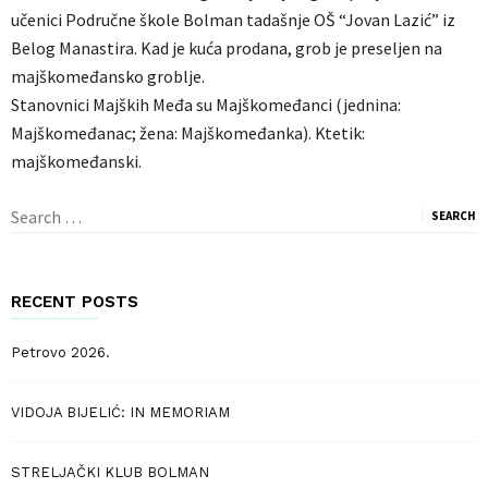
učenici Područne škole Bolman tadašnje OŠ “Jovan Lazić” iz
Belog Manastira. Kad je kuća prodana, grob je preseljen na
majškomeđansko groblje.
Stanovnici Majških Međa su Majškomeđanci (jednina:
Majškomeđanac; žena: Majškomeđanka). Ktetik:
majškomeđanski.
Search
for:
RECENT POSTS
Petrovo 2026.
VIDOJA BIJELIĆ: IN MEMORIAM
STRELJAČKI KLUB BOLMAN