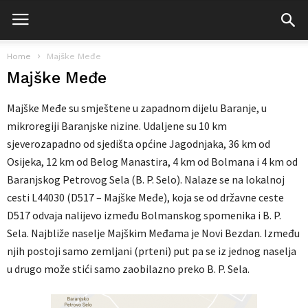
Home
Majške Međe
Majške Međe
Majške Međe su smještene u zapadnom dijelu Baranje, u
mikroregiji Baranjske nizine. Udaljene su 10 km
sjeverozapadno od sjedišta općine Jagodnjaka, 36 km od
Osijeka, 12 km od Belog Manastira, 4 km od Bolmana i 4 km od
Baranjskog Petrovog Sela (B. P. Selo). Nalaze se na lokalnoj
cesti L44030 (D517 – Majške Međe), koja se od državne ceste
D517 odvaja nalijevo između Bolmanskog spomenika i B. P.
Sela. Najbliže naselje Majškim Međama je Novi Bezdan. Između
njih postoji samo zemljani (prteni) put pa se iz jednog naselja
u drugo može stići samo zaobilazno preko B. P. Sela.