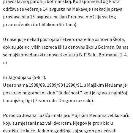
pravoslavnoj parohiji bolmanskoj. Kod spomenutog krsta
održava se večernje 14. avgusta na Makaveje (nekad je prava
proslava bila 15. avgusta na dan Prenosa moštiju svetog
prvomučenika i arhiđakona Stefana).
U naselju je nekad postojala četverorazredna osnovna škola,
dok su učenici viših razreda išli u osnovnu školu Bolman. Danas
se majškomeđanski osnovci školuju u B. P. Selu, Bolmanu (1-4
r.)
ili Jagodnjaku (5-8 r.).
U sezonama 1988/89, 1989/90 i 1990/91. u Majškim Međama je
postojao nogometni klub “Budućnost”, koji je igrao u najnižoj
baranjskoj ligi (Prvom odn. Drugom razredu).
Porodica Jovana Lazića imala je u Majškim Međama veliku kuću
koju su mještani nazivali dvorcem. Njegov je grob bio u
dvorištu te kuće. Jednom godišnje taj su grob posjećivali