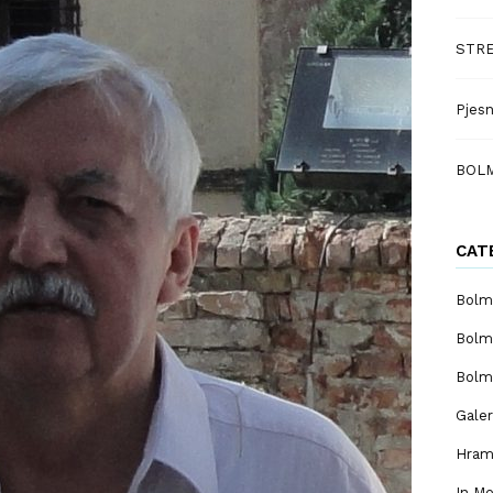
STRE
Pjesn
BOL
CAT
Bolm
Bolm
Bolm
Galer
Hram 
In M