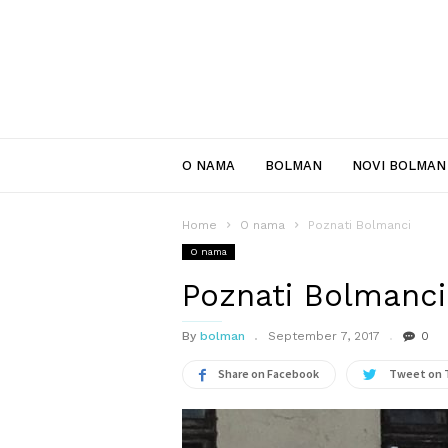
Bolman
Info
O NAMA
BOLMAN
NOVI BOLMAN
Home
O nama
Poznati Bolmanci
O nama
Poznati Bolmanci
By
bolman
September 7, 2017
0
Share on Facebook
Tweet on 