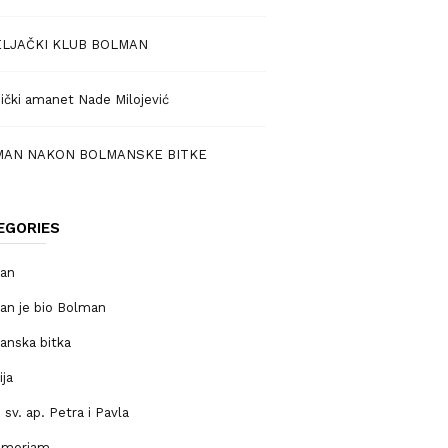
LJAČKI KLUB BOLMAN
ički amanet Nade Milojević
MAN NAKON BOLMANSKE BITKE
EGORIES
an
an je bio Bolman
anska bitka
ija
sv. ap. Petra i Pavla
emoriam