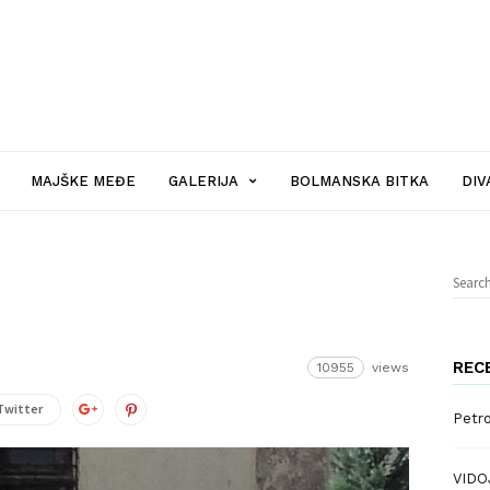
MAJŠKE MEĐE
GALERIJA
BOLMANSKA BITKA
DIV
Sear
for:
REC
10955
views
Twitter
Petr
VIDO