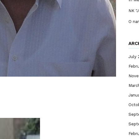
NK "J
O na
ARC
July
Febr
Nove
Marc
Janu
Octo
Sept
Sept
Febru