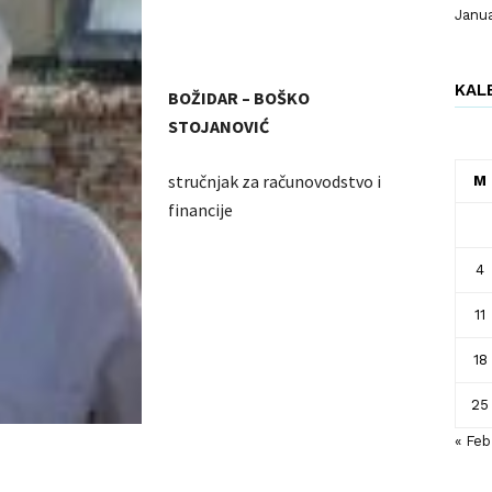
Janu
KAL
BOŽIDAR – BOŠKO
STOJANOVIĆ
stručnjak za računovodstvo i
M
financije
4
11
18
25
« Feb