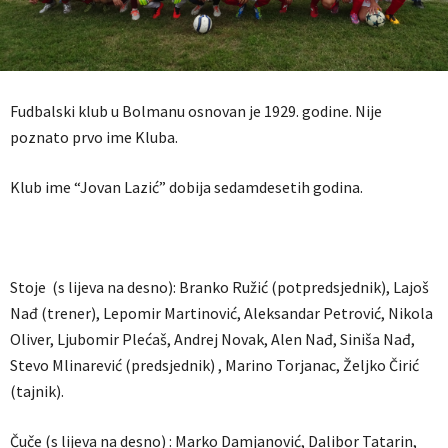
Fudbalski klub u Bolmanu osnovan je 1929. godine. Nije
poznato prvo ime Kluba.
Klub ime “Jovan Lazić” dobija sedamdesetih godina.
Stoje (s lijeva na desno): Branko Ružić (potpredsjednik), Lajoš
Nađ (trener), Lepomir Martinović, Aleksandar Petrović, Nikola
Oliver, Ljubomir Plećaš, Andrej Novak, Alen Nađ, Siniša Nađ,
Stevo Mlinarević (predsjednik) , Marino Torjanac, Željko Čirić
(tajnik).
Čuče (s lijeva na desno) : Marko Damjanović, Dalibor Tatarin,