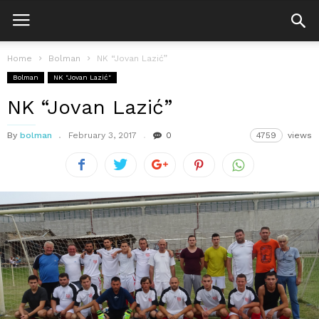
Home
Bolman
NK “Jovan Lazić”
Bolman
NK "Jovan Lazić"
NK “Jovan Lazić”
By
bolman
February 3, 2017
0
4759
views